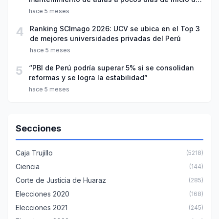
año escolar 2026
hace 5 meses
4
Ranking SCImago 2026: UCV se ubica en el Top 3
de mejores universidades privadas del Perú
hace 5 meses
5
“PBI de Perú podría superar 5% si se consolidan
reformas y se logra la estabilidad”
hace 5 meses
Secciones
Caja Trujillo
(5218)
Ciencia
(144)
Corte de Justicia de Huaraz
(285)
Elecciones 2020
(168)
Elecciones 2021
(245)