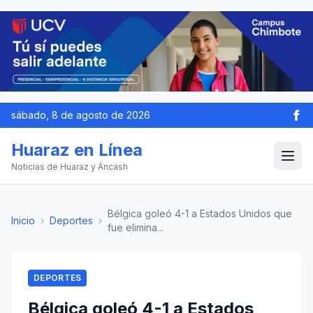
sábado, 8 de agosto de 2026
Huaraz en Línea
Noticias de Huaraz y Áncash
Bélgica goleó 4-1 a Estados Unidos que
Inicio
›
Deportes
›
fue elimina...
DEPORTES
Bélgica goleó 4-1 a Estados