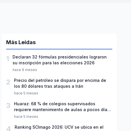
Más Leídas
1
Declaran 32 fórmulas presidenciales lograron
su inscripción para las elecciones 2026
hace 6 meses
2
Precio del petróleo se dispara por encima de
los 80 dólares tras ataques a Irán
hace 5 meses
3
Huaraz: 68 % de colegios supervisados
requiere mantenimiento de aulas a pocos días
de inicio del año escolar 2026
hace 5 meses
4
Ranking SCImago 2026: UCV se ubica en el