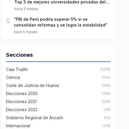
Top 3 de mejores universidades privadas del
Perú
hace 5 meses
5
“PBI de Perú podría superar 5% si se
consolidan reformas y se logra la estabilidad”
hace 5 meses
Secciones
Caja Trujillo
(5218)
Ciencia
(144)
Corte de Justicia de Huaraz
(285)
Elecciones 2020
(168)
Elecciones 2021
(245)
Elecciones 2022
(48)
Gobierno Regional de Áncash
(92)
Internacional
(318)