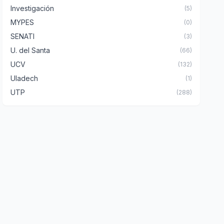
Investigación
(5)
MYPES
(0)
SENATI
(3)
U. del Santa
(66)
UCV
(132)
Uladech
(1)
UTP
(288)