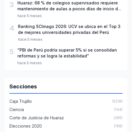
3
Huaraz: 68 % de colegios supervisados requiere
mantenimiento de aulas a pocos días de inicio del
año escolar 2026
hace 5 meses
4
Ranking SCImago 2026: UCV se ubica en el Top 3
de mejores universidades privadas del Perú
hace 5 meses
5
“PBI de Perú podría superar 5% si se consolidan
reformas y se logra la estabilidad”
hace 5 meses
Secciones
Caja Trujillo
(5218)
Ciencia
(144)
Corte de Justicia de Huaraz
(285)
Elecciones 2020
(168)