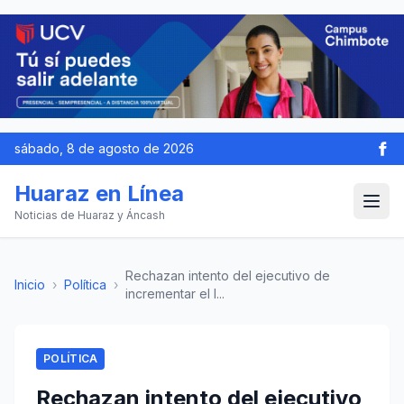
sábado, 8 de agosto de 2026
Huaraz en Línea
Noticias de Huaraz y Áncash
Rechazan intento del ejecutivo de
Inicio
›
Política
›
incrementar el I...
POLÍTICA
Rechazan intento del ejecutivo