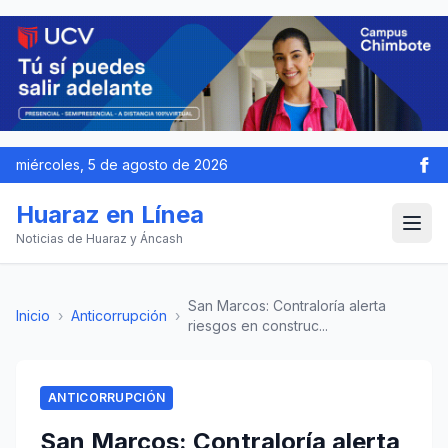
miércoles, 5 de agosto de 2026
Huaraz en Línea
Noticias de Huaraz y Áncash
San Marcos: Contraloría alerta
Inicio
›
Anticorrupción
›
riesgos en construc...
ANTICORRUPCIÓN
San Marcos: Contraloría alerta