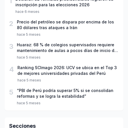
1
inscripción para las elecciones 2026
hace 6 meses
2
Precio del petróleo se dispara por encima de los
80 dólares tras ataques a Irán
hace 5 meses
3
Huaraz: 68 % de colegios supervisados requiere
mantenimiento de aulas a pocos días de inicio del
año escolar 2026
hace 5 meses
4
Ranking SCImago 2026: UCV se ubica en el Top 3
de mejores universidades privadas del Perú
hace 5 meses
5
“PBI de Perú podría superar 5% si se consolidan
reformas y se logra la estabilidad”
hace 5 meses
Secciones