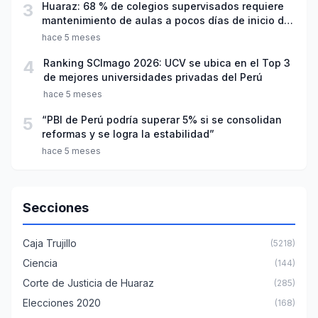
3
Huaraz: 68 % de colegios supervisados requiere
mantenimiento de aulas a pocos días de inicio del
año escolar 2026
hace 5 meses
4
Ranking SCImago 2026: UCV se ubica en el Top 3
de mejores universidades privadas del Perú
hace 5 meses
5
“PBI de Perú podría superar 5% si se consolidan
reformas y se logra la estabilidad”
hace 5 meses
Secciones
Caja Trujillo
(5218)
Ciencia
(144)
Corte de Justicia de Huaraz
(285)
Elecciones 2020
(168)