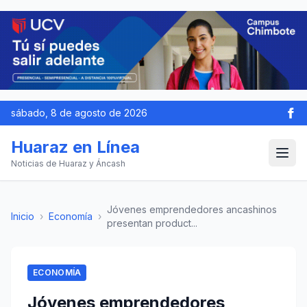
sábado, 8 de agosto de 2026
Huaraz en Línea
Noticias de Huaraz y Áncash
Jóvenes emprendedores ancashinos
Inicio
›
Economía
›
presentan product...
ECONOMÍA
Jóvenes emprendedores