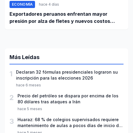
ECONOMÍA
hace 4 días
Exportadores peruanos enfrentan mayor
presión por alza de fletes y nuevos costos
portuarios
Más Leídas
1
Declaran 32 fórmulas presidenciales lograron su
inscripción para las elecciones 2026
hace 6 meses
2
Precio del petróleo se dispara por encima de los
80 dólares tras ataques a Irán
hace 5 meses
3
Huaraz: 68 % de colegios supervisados requiere
mantenimiento de aulas a pocos días de inicio del
año escolar 2026
hace 5 meses