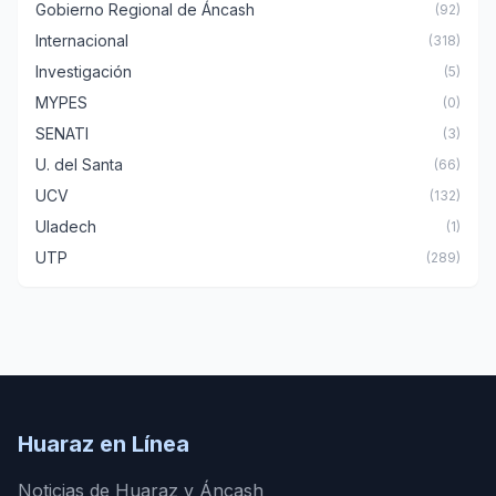
Gobierno Regional de Áncash
(92)
Internacional
(318)
Investigación
(5)
MYPES
(0)
SENATI
(3)
U. del Santa
(66)
UCV
(132)
Uladech
(1)
UTP
(289)
Huaraz en Línea
Noticias de Huaraz y Áncash