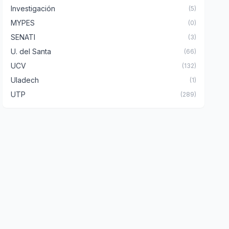
Investigación
(5)
MYPES
(0)
SENATI
(3)
U. del Santa
(66)
UCV
(132)
Uladech
(1)
UTP
(289)