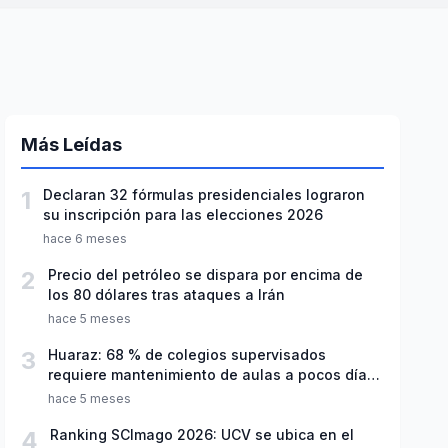
Más Leídas
1
Declaran 32 fórmulas presidenciales lograron
su inscripción para las elecciones 2026
hace 6 meses
2
Precio del petróleo se dispara por encima de
los 80 dólares tras ataques a Irán
hace 5 meses
3
Huaraz: 68 % de colegios supervisados
requiere mantenimiento de aulas a pocos días
de inicio del año escolar 2026
hace 5 meses
4
Ranking SCImago 2026: UCV se ubica en el