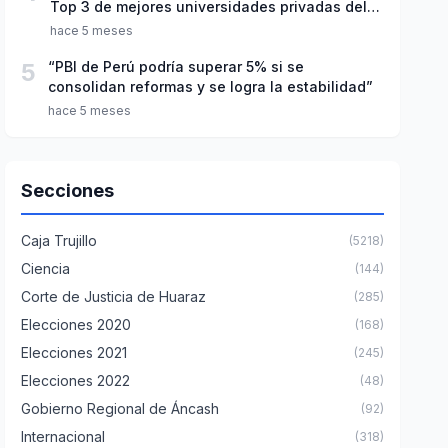
Top 3 de mejores universidades privadas del
Perú
hace 5 meses
5
“PBI de Perú podría superar 5% si se
consolidan reformas y se logra la estabilidad”
hace 5 meses
Secciones
Caja Trujillo
(5218)
Ciencia
(144)
Corte de Justicia de Huaraz
(285)
Elecciones 2020
(168)
Elecciones 2021
(245)
Elecciones 2022
(48)
Gobierno Regional de Áncash
(92)
Internacional
(318)