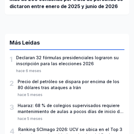
dictaron entre enero de 2025 y junio de 2026
Más Leídas
1
Declaran 32 fórmulas presidenciales lograron su
inscripción para las elecciones 2026
hace 6 meses
2
Precio del petróleo se dispara por encima de los
80 dólares tras ataques a Irán
hace 5 meses
3
Huaraz: 68 % de colegios supervisados requiere
mantenimiento de aulas a pocos días de inicio del
año escolar 2026
hace 5 meses
4
Ranking SCImago 2026: UCV se ubica en el Top 3