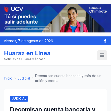
viernes, 7 de agosto de 2026
Huaraz en Línea
Noticias de Huaraz y Áncash
Decomisan cuenta bancaria y más de un
Inicio
›
Judicial
›
millón y med...
JUDICIAL
Decomisan cuenta bancaria y