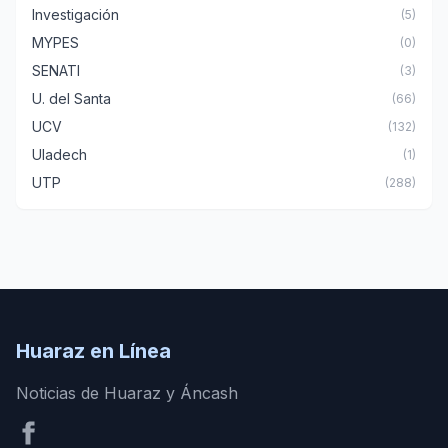
Investigación
(5)
MYPES
(0)
SENATI
(3)
U. del Santa
(66)
UCV
(132)
Uladech
(1)
UTP
(288)
Huaraz en Línea
Noticias de Huaraz y Áncash