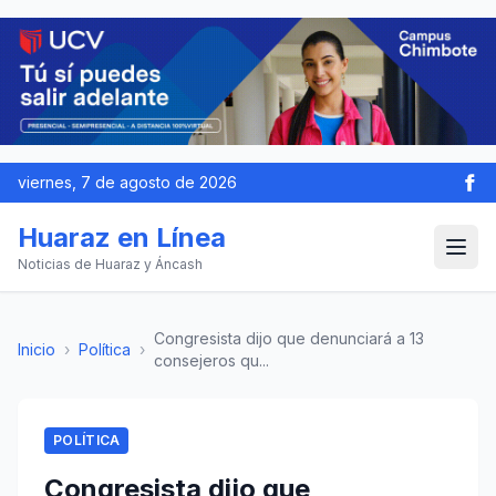
viernes, 7 de agosto de 2026
Huaraz en Línea
Noticias de Huaraz y Áncash
Congresista dijo que denunciará a 13
Inicio
›
Política
›
consejeros qu...
POLÍTICA
Congresista dijo que