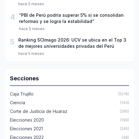
año escolar 2026
hace 5 meses
4
“PBI de Perú podría superar 5% si se consolidan
reformas y se logra la estabilidad”
hace 5 meses
5
Ranking SCImago 2026: UCV se ubica en el Top 3
de mejores universidades privadas del Perú
hace 5 meses
Secciones
Caja Trujillo
(5218)
Ciencia
(144)
Corte de Justicia de Huaraz
(285)
Elecciones 2020
(168)
Elecciones 2021
(245)
Elecciones 2022
(48)