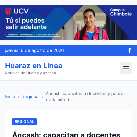
jueves, 6 de agosto de 2026
Huaraz en Línea
Noticias de Huaraz y Áncash
Áncash: capacitan a docentes y padres
Inicio
›
Regional
›
de familia d...
REGIONAL
Áncash: capacitan a docentes