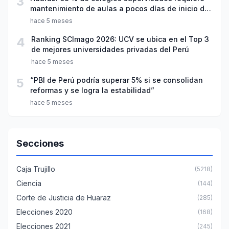
3
mantenimiento de aulas a pocos días de inicio del
año escolar 2026
hace 5 meses
4
Ranking SCImago 2026: UCV se ubica en el Top 3
de mejores universidades privadas del Perú
hace 5 meses
5
“PBI de Perú podría superar 5% si se consolidan
reformas y se logra la estabilidad”
hace 5 meses
Secciones
Caja Trujillo
(5218)
Ciencia
(144)
Corte de Justicia de Huaraz
(285)
Elecciones 2020
(168)
Elecciones 2021
(245)