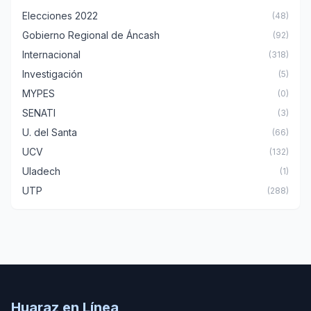
Elecciones 2022
(48)
Gobierno Regional de Áncash
(92)
Internacional
(318)
Investigación
(5)
MYPES
(0)
SENATI
(3)
U. del Santa
(66)
UCV
(132)
Uladech
(1)
UTP
(288)
Huaraz en Línea