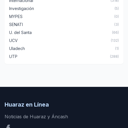
Internacional
(318)
Investigación
(5)
MYPES
(0)
SENATI
(3)
U. del Santa
(66)
UCV
(132)
Uladech
(1)
UTP
(288)
Huaraz en Línea
Noticias de Huaraz y Áncash