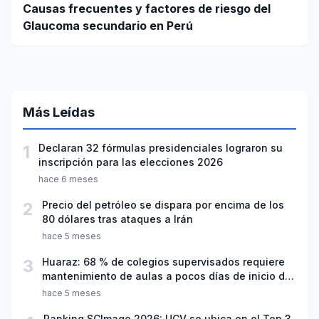
Causas frecuentes y factores de riesgo del
Glaucoma secundario en Perú
Más Leídas
1
Declaran 32 fórmulas presidenciales lograron su
inscripción para las elecciones 2026
hace 6 meses
2
Precio del petróleo se dispara por encima de los
80 dólares tras ataques a Irán
hace 5 meses
3
Huaraz: 68 % de colegios supervisados requiere
mantenimiento de aulas a pocos días de inicio del
año escolar 2026
hace 5 meses
Ranking SCImago 2026: UCV se ubica en el Top 3