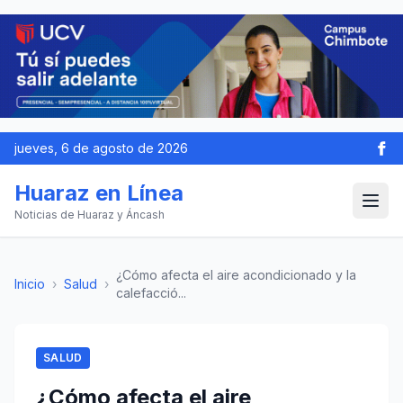
jueves, 6 de agosto de 2026
Huaraz en Línea
Noticias de Huaraz y Áncash
¿Cómo afecta el aire acondicionado y la
Inicio
›
Salud
›
calefacció...
SALUD
¿Cómo afecta el aire