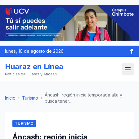
lunes, 10 de agosto de 2026
Huaraz en Línea
Noticias de Huaraz y Áncash
Áncash: región inicia temporada alta y
Inicio
›
Turismo
›
busca tener...
TURISMO
Áncash: región inicia