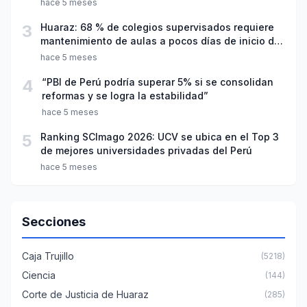
hace 5 meses
3
Huaraz: 68 % de colegios supervisados requiere
mantenimiento de aulas a pocos días de inicio del
año escolar 2026
hace 5 meses
4
“PBI de Perú podría superar 5% si se consolidan
reformas y se logra la estabilidad”
hace 5 meses
5
Ranking SCImago 2026: UCV se ubica en el Top 3
de mejores universidades privadas del Perú
hace 5 meses
Secciones
Caja Trujillo
(5218)
Ciencia
(144)
Corte de Justicia de Huaraz
(285)