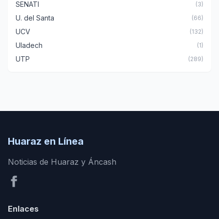
SENATI
(3)
U. del Santa
(66)
UCV
(132)
Uladech
(1)
UTP
(289)
Huaraz en Línea
Noticias de Huaraz y Áncash
Enlaces