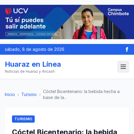
sábado, 8 de agosto de 2026
Huaraz en Línea
Noticias de Huaraz y Áncash
Cóctel Bicentenario: la bebida hecha a
Inicio
›
Turismo
›
base de la...
TURISMO
Cóctel Bicentenario: la bebida