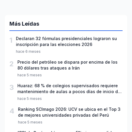
Más Leídas
1
Declaran 32 fórmulas presidenciales lograron su
inscripción para las elecciones 2026
hace 6 meses
2
Precio del petróleo se dispara por encima de los
80 dólares tras ataques a Irán
hace 5 meses
3
Huaraz: 68 % de colegios supervisados requiere
mantenimiento de aulas a pocos días de inicio del
año escolar 2026
hace 5 meses
4
Ranking SCImago 2026: UCV se ubica en el Top 3
de mejores universidades privadas del Perú
hace 5 meses