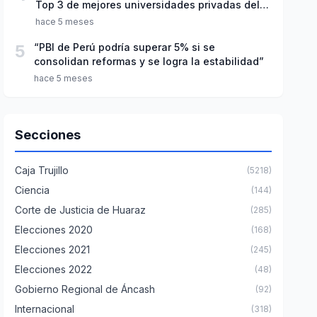
Top 3 de mejores universidades privadas del
Perú
hace 5 meses
5
“PBI de Perú podría superar 5% si se
consolidan reformas y se logra la estabilidad”
hace 5 meses
Secciones
Caja Trujillo
(5218)
Ciencia
(144)
Corte de Justicia de Huaraz
(285)
Elecciones 2020
(168)
Elecciones 2021
(245)
Elecciones 2022
(48)
Gobierno Regional de Áncash
(92)
Internacional
(318)