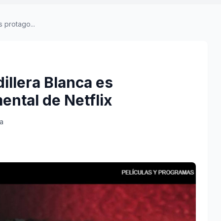
 protago...
illera Blanca es
ental de Netflix
ra