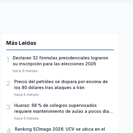
Más Leídas
1
Declaran 32 fórmulas presidenciales lograron
su inscripción para las elecciones 2026
hace 6 meses
2
Precio del petróleo se dispara por encima de
los 80 dólares tras ataques a Irán
hace 5 meses
3
Huaraz: 68 % de colegios supervisados
requiere mantenimiento de aulas a pocos días
de inicio del año escolar 2026
hace 5 meses
4
Ranking SCImago 2026: UCV se ubica en el