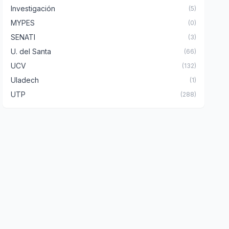
Investigación
(5)
MYPES
(0)
SENATI
(3)
U. del Santa
(66)
UCV
(132)
Uladech
(1)
UTP
(288)