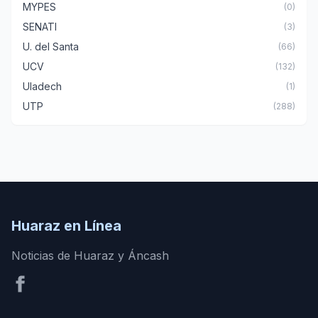
MYPES
(0)
SENATI
(3)
U. del Santa
(66)
UCV
(132)
Uladech
(1)
UTP
(288)
Huaraz en Línea
Noticias de Huaraz y Áncash