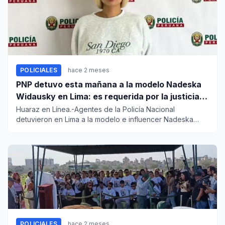
POLICIALES
hace 2 meses
PNP detuvo esta mañana a la modelo Nadeska
Widausky en Lima: es requerida por la justicia
belga
Huaraz en Línea.-Agentes de la Policía Nacional
detuvieron en Lima a la modelo e influencer Nadeska
Widausky (33), quien...
POLICIALES
hace 2 meses