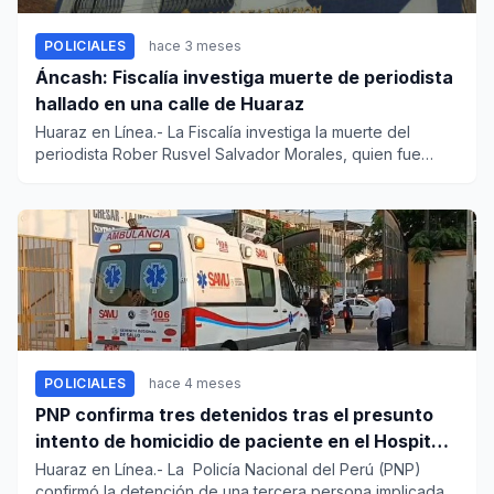
POLICIALES
hace 3 meses
Áncash: Fiscalía investiga muerte de periodista
hallado en una calle de Huaraz
Huaraz en Línea.- La Fiscalía investiga la muerte del
periodista Rober Rusvel Salvador Morales, quien fue
hallado incons...
POLICIALES
hace 4 meses
PNP confirma tres detenidos tras el presunto
intento de homicidio de paciente en el Hospital
Regional de Trujillo
Huaraz en Línea.- La Policía Nacional del Perú (PNP)
confirmó la detención de una tercera persona implicada