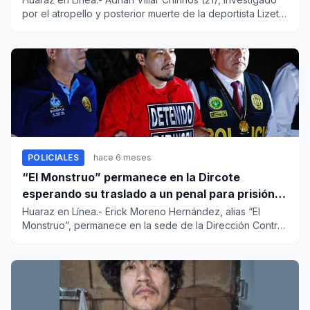
por el atropello y posterior muerte de la deportista Lizeth
M...
POLICIALES
hace 6 meses
“El Monstruo” permanece en la Dircote
esperando su traslado a un penal para prisión
preventiva
Huaraz en Línea.- Erick Moreno Hernández, alias “El
Monstruo”, permanece en la sede de la Dirección Contra
e...