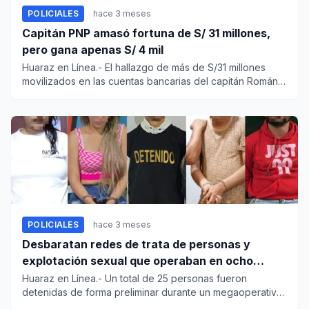
POLICIALES
hace 3 meses
Capitán PNP amasó fortuna de S/ 31 millones,
pero gana apenas S/ 4 mil
Huaraz en Línea.- El hallazgo de más de S/31 millones
movilizados en las cuentas bancarias del capitán Román
Vallejos Ca...
POLICIALES
hace 3 meses
Desbaratan redes de trata de personas y
explotación sexual que operaban en ocho
regiones
Huaraz en Línea.- Un total de 25 personas fueron
detenidas de forma preliminar durante un megaoperativo
que ejecutó en o...