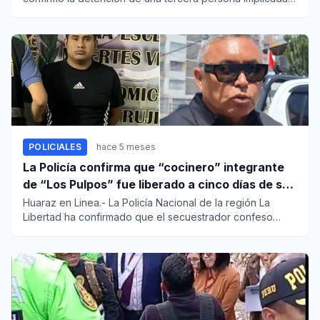
en el presu...
POLICIALES
hace 5 meses
La Policía confirma que “cocinero” integrante
de “Los Pulpos” fue liberado a cinco días de su
detención en Trujillo
Huaraz en Linea.- La Policía Nacional de la región La
Libertad ha confirmado que el secuestrador confeso
Armando Roberto...