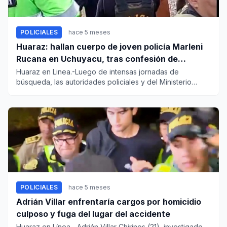
POLICIALES
hace 5 meses
Huaraz: hallan cuerpo de joven policía Marleni
Rucana en Uchuyacu, tras confesión de
implicado
Huaraz en Linea.-Luego de intensas jornadas de
búsqueda, las autoridades policiales y del Ministerio
Público confirmaron...
POLICIALES
hace 5 meses
Adrián Villar enfrentaría cargos por homicidio
culposo y fuga del lugar del accidente
Huaraz en Línea.- Adrián Villar Chirinos (21), investigado