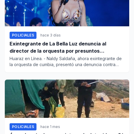
POLICIALES
hace 3 días
Exintegrante de La Bella Luz denuncia al
director de la orquesta por presuntos
tocamientos indebidos
Huaraz en Línea. - Naldy Saldaña, ahora exintegrante de
la orquesta de cumbia, presentó una denuncia contra
César Sánche...
POLICIALES
hace 1 mes