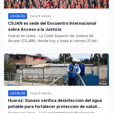
LOCALES
hace 8 meses
CSJAN es sede del Encuentro Internacional
sobre Acceso a la Justicia
Huaraz en Línea. - La Corte Superior de Justicia de
Áncash (CSJAN), desde hoy y hasta el viernes 21 del
corriente,...
LOCALES
hace 9 meses
Huaraz: Sunass verifica desinfección del agua
potable para fortalecer protección de salud
pública
Huaraz en Línea. - La Superintendencia Nacional de