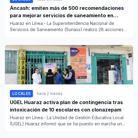
Áncash: emiten más de 500 recomendaciones
para mejorar servicios de saneamiento en
ciudades pequeñas y rurales
Huaraz en Línea.- La Superintendencia Nacional de
Servicios de Saneamiento (Sunass) realizó 28 acciones
de fiscalización...
LOCALES
hace 2 meses
UGEL Huaraz activa plan de contingencia tras
intoxicación de 10 escolares con clonazepam
Huaraz en Línea.- La Unidad de Gestión Educativa Local
(UGEL) Huaraz informó que se ha puesto en marcha un
plan de conti...