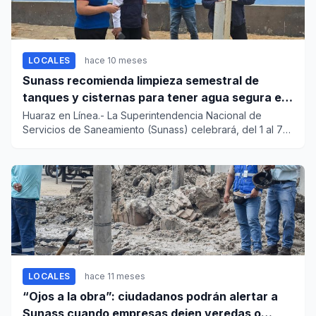
LOCALES
hace 10 meses
Sunass recomienda limpieza semestral de
tanques y cisternas para tener agua segura en
casa
Huaraz en Línea.- La Superintendencia Nacional de
Servicios de Saneamiento (Sunass) celebrará, del 1 al 7
de octubre pró...
LOCALES
hace 11 meses
“Ojos a la obra”: ciudadanos podrán alertar a
Sunass cuando empresas dejen veredas o