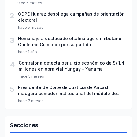
hace 6 meses
2
ODPE Huaraz despliega campañas de orientación
electoral
hace 5 meses
3
Homenaje a destacado oftalmólogo chimbotano
Guillermo Gismondi por su partida
hace 1 año
4
Contraloría detecta perjuicio económico de S/ 1.4
millones en obra vial Yungay – Yanama
hace 5 meses
5
Presidente de Corte de Justicia de Áncash
inauguró comedor institucional del módulo de
sanción penal
hace 7 meses
Secciones