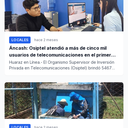
LOCALES
hace 2 meses
Áncash: Osiptel atendió a más de cinco mil
usuarios de telecomunicaciones en el primer
trimestre de 2026
Huaraz en Línea.- El Organismo Supervisor de Inversión
Privada en Telecomunicaciones (Osiptel) brindó 5467
atenciones a...
LOCALES
hace 2 meses