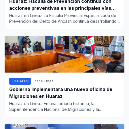
Huaraz: Fiscalía de Prevención continúa con
acciones preventivas en las principales vías
regionales
Huaraz en Línea.- La Fiscalía Provincial Especializada de
Prevención del Delito de Áncash continúa desarrollando
accione...
LOCALES
hace 1 mes
Gobierno implementará una nueva oficina de
Migraciones en Huaraz
Huaraz en Línea.- En una jornada histórica, la
Superintendencia Nacional de Migraciones y la
Municipalidad Provincial de...