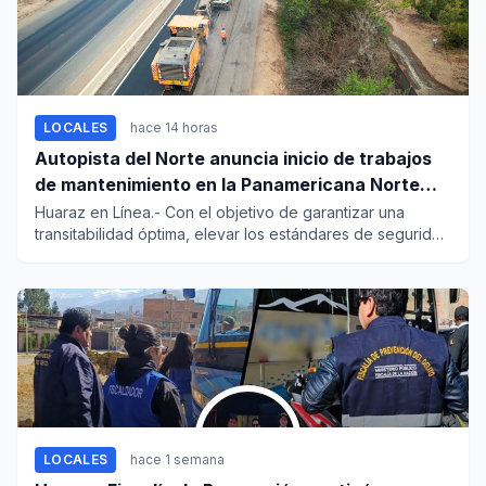
LOCALES
hace 14 horas
Autopista del Norte anuncia inicio de trabajos
de mantenimiento en la Panamericana Norte
entre Casma y Chimbote
Huaraz en Línea.- Con el objetivo de garantizar una
transitabilidad óptima, elevar los estándares de seguridad
vial y pr...
LOCALES
hace 1 semana