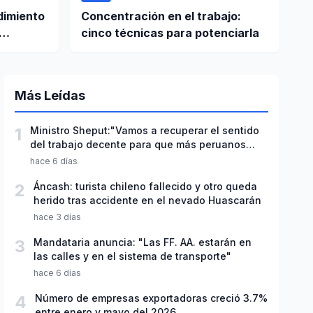
dimiento
Concentración en el trabajo:
cinco técnicas para potenciarla
Más Leídas
1
Ministro Sheput:"Vamos a recuperar el sentido
del trabajo decente para que más peruanos
accedan a sus beneficios laborales"
hace 6 días
2
Áncash: turista chileno fallecido y otro queda
herido tras accidente en el nevado Huascarán
hace 3 días
3
Mandataria anuncia: "Las FF. AA. estarán en
las calles y en el sistema de transporte"
hace 6 días
4
Número de empresas exportadoras creció 3.7%
entre enero y mayo del 2026