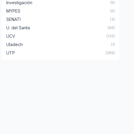
Investigación
(5)
MYPES
(0)
SENATI
(3)
U. del Santa
(66)
UCV
(132)
Uladech
(1)
UTP
(289)