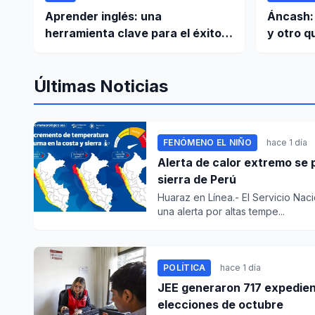
Aprender inglés: una
Áncash: 
herramienta clave para el éxito
y otro q
en el siglo XXI
accident
Huasca
Últimas Noticias
FENÓMENO EL NIÑO
hace 1 día
Alerta de calor extremo se 
sierra de Perú
Huaraz en Línea.- El Servicio Nac
una alerta por altas tempe...
POLÍTICA
hace 1 día
JEE generaron 717 expedient
elecciones de octubre