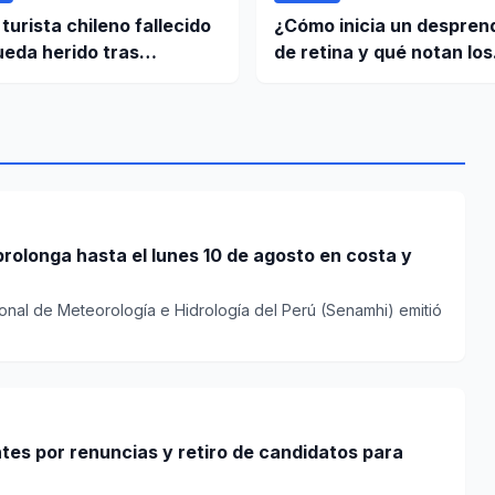
turista chileno fallecido
¿Cómo inicia un despren
ueda herido tras
de retina y qué notan los
e en el nevado
pacientes?
rán
prolonga hasta el lunes 10 de agosto en costa y
ional de Meteorología e Hidrología del Perú (Senamhi) emitió
es por renuncias y retiro de candidatos para