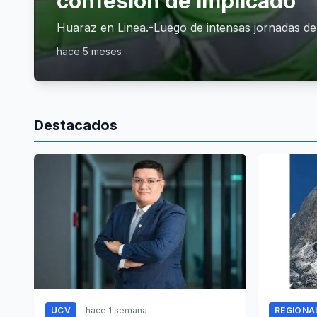
confesión de implicado
Huaraz en Linea.-Luego de intensas jornadas de b
hace 5 meses
Destacados
UCV
hace 1 semana
REGIONA