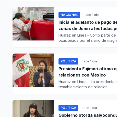
NACIONAL
hace 1 día
Inicia el adelanto de pago 
zonas de Junín afectadas p
Huaraz en Línea.- Como parte de 
ocasionada por el sismo de magnitu
POLÍTICA
hace 1 día
Presidenta Fujimori afirma 
relaciones con México
Huaraz en Línea.- La presidenta de
restablecimiento de relacion...
POLÍTICA
hace 1 día
Gobierno otorga salvocond