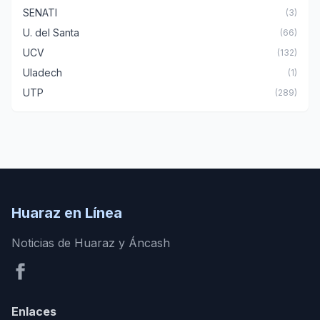
SENATI
(3)
U. del Santa
(66)
UCV
(132)
Uladech
(1)
UTP
(289)
Huaraz en Línea
Noticias de Huaraz y Áncash
Enlaces