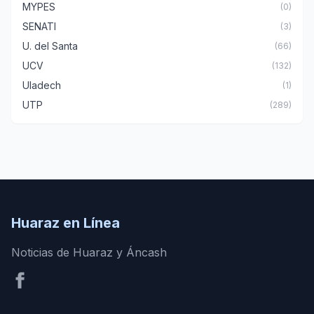
MYPES
(0)
SENATI
(3)
U. del Santa
(66)
UCV
(132)
Uladech
(1)
UTP
(289)
Huaraz en Línea
Noticias de Huaraz y Áncash