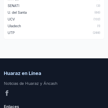
SENATI
(3)
U. del Santa
(66)
UCV
(132)
Uladech
(1)
UTP
(288)
Huaraz en Línea
Noticias de Huaraz y Áncash
Enlaces