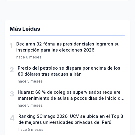
Más Leídas
1
Declaran 32 fórmulas presidenciales lograron su
inscripción para las elecciones 2026
hace 6 meses
2
Precio del petróleo se dispara por encima de los
80 dólares tras ataques a Irán
hace 5 meses
3
Huaraz: 68 % de colegios supervisados requiere
mantenimiento de aulas a pocos días de inicio del
año escolar 2026
hace 5 meses
4
Ranking SCImago 2026: UCV se ubica en el Top 3
de mejores universidades privadas del Perú
hace 5 meses