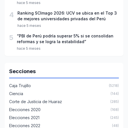
año escolar 2026
hace 5 meses
4
Ranking SCImago 2026: UCV se ubica en el Top 3
de mejores universidades privadas del Perú
hace 5 meses
5
“PBI de Perú podría superar 5% si se consolidan
reformas y se logra la estabilidad”
hace 5 meses
Secciones
Caja Trujillo
(5218)
Ciencia
(144)
Corte de Justicia de Huaraz
(285)
Elecciones 2020
(168)
Elecciones 2021
(245)
Elecciones 2022
(48)