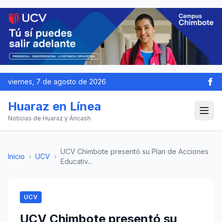
viernes, 7 de agosto de 2026
Huaraz en Línea
Noticias de Huaraz y Áncash
UCV Chimbote presentó su Plan de Acciones
Inicio
›
UCV
›
Educativ...
UCV
UCV Chimbote presentó su