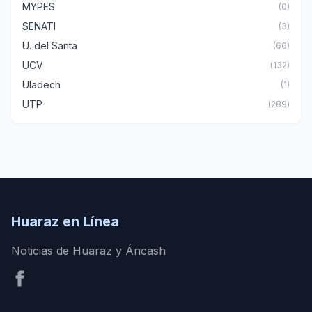
MYPES
(0)
SENATI
(3)
U. del Santa
(66)
UCV
(132)
Uladech
(1)
UTP
(289)
Huaraz en Línea
Noticias de Huaraz y Áncash