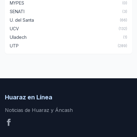
MYPES
(0)
SENATI
(3)
U. del Santa
(66)
UCV
(132)
Uladech
(1)
UTP
(289)
Huaraz en Línea
Noticias de Huaraz y Áncash