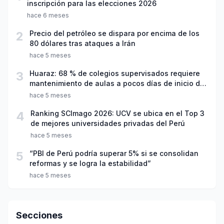
inscripción para las elecciones 2026
hace 6 meses
2
Precio del petróleo se dispara por encima de los
80 dólares tras ataques a Irán
hace 5 meses
3
Huaraz: 68 % de colegios supervisados requiere
mantenimiento de aulas a pocos días de inicio del
año escolar 2026
hace 5 meses
4
Ranking SCImago 2026: UCV se ubica en el Top 3
de mejores universidades privadas del Perú
hace 5 meses
5
“PBI de Perú podría superar 5% si se consolidan
reformas y se logra la estabilidad”
hace 5 meses
Secciones