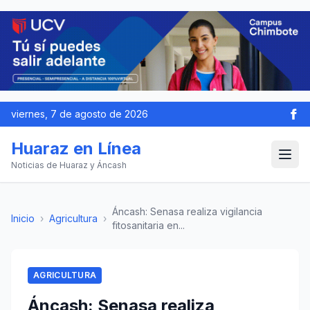
viernes, 7 de agosto de 2026
Huaraz en Línea
Noticias de Huaraz y Áncash
Áncash: Senasa realiza vigilancia
Inicio
›
Agricultura
›
fitosanitaria en...
AGRICULTURA
Áncash: Senasa realiza