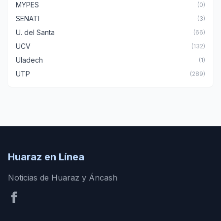
MYPES
(0)
SENATI
(3)
U. del Santa
(66)
UCV
(132)
Uladech
(1)
UTP
(289)
Huaraz en Línea
Noticias de Huaraz y Áncash