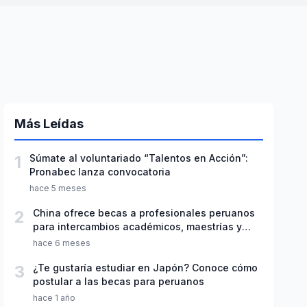
Más Leídas
1
Súmate al voluntariado “Talentos en Acción”:
Pronabec lanza convocatoria
hace 5 meses
2
China ofrece becas a profesionales peruanos
para intercambios académicos, maestrías y
doctorados
hace 6 meses
3
¿Te gustaría estudiar en Japón? Conoce cómo
postular a las becas para peruanos
hace 1 año