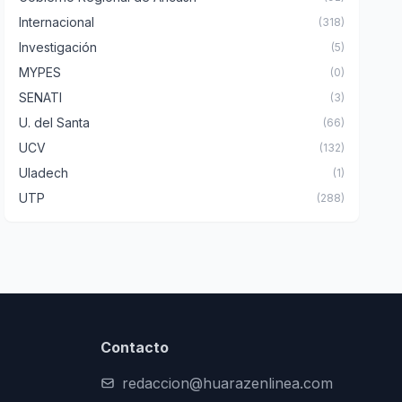
Internacional
(318)
Investigación
(5)
MYPES
(0)
SENATI
(3)
U. del Santa
(66)
UCV
(132)
Uladech
(1)
UTP
(288)
Contacto
redaccion@huarazenlinea.com