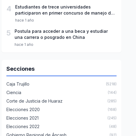
4
Estudiantes de trece universidades
participaron en primer concurso de manejo de
datos en el agua potable
hace 1 año
5
Postula para acceder a una beca y estudiar
una carrera o posgrado en China
hace 1 año
Secciones
Caja Trujillo
(5218)
Ciencia
(144)
Corte de Justicia de Huaraz
(285)
Elecciones 2020
(168)
Elecciones 2021
(245)
Elecciones 2022
(48)
Gobierno Regional de Áncash
(92)