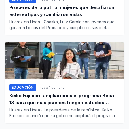
Próceres de la patria: mujeres que desafiaron
estereotipos y cambiaron vidas
Huaraz en Línea.- Chaska, Lu y Carola son jóvenes que
ganaron becas del Pronabec y cumplieron sus metas
contribuyendo al...
EDUCACIÓN
hace 1 semana
Keiko Fujimori: ampliaremos el programa Beca
18 para que más jóvenes tengan estudios
superiores
Huaraz en Línea.- La presidenta de la república, Keiko
Fujimori, anunció que su gobierno ampliará el programa
Beca 18 co...