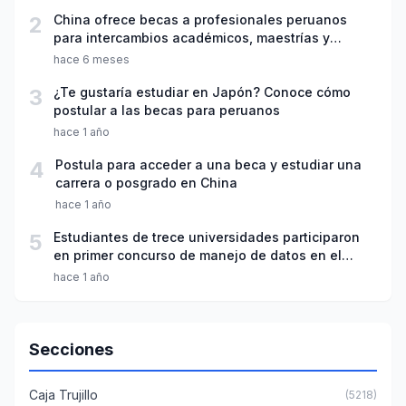
2
China ofrece becas a profesionales peruanos
para intercambios académicos, maestrías y
doctorados
hace 6 meses
3
¿Te gustaría estudiar en Japón? Conoce cómo
postular a las becas para peruanos
hace 1 año
4
Postula para acceder a una beca y estudiar una
carrera o posgrado en China
hace 1 año
5
Estudiantes de trece universidades participaron
en primer concurso de manejo de datos en el
agua potable
hace 1 año
Secciones
Caja Trujillo
(5218)