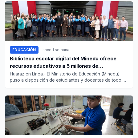
EDUCACIÓN
hace 1 semana
Biblioteca escolar digital del Minedu ofrece
recursos educativos a 5 millones de
estudiantes
Huaraz en Línea.- El Ministerio de Educación (Minedu)
puso a disposición de estudiantes y docentes de todo el
país la Bi...