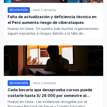
EDUCACIÓN
hace 3 semanas
Falta de actualización y deficiencia técnica en
el Perú aumenta riesgo de ciberataques
Huaraz en Línea.- En nuestro país muchas organizaciones
siguen expuestas a riesgos debido a la falta de
actualización de...
EDUCACIÓN
hace 3 semanas
Cada becario que desaprueba cursos puede
costarle hasta S/ 28 000 por semestre al
Estado
Huaraz en Línea.- Las evidencias recogidas por el
Programa Nacional de Becas y Crédito Educativo