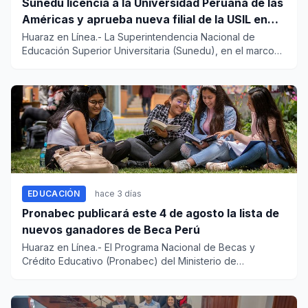
Sunedu licencia a la Universidad Peruana de las
Américas y aprueba nueva filial de la USIL en
Arequipa
Huaraz en Línea.- La Superintendencia Nacional de
Educación Superior Universitaria (Sunedu), en el marco
de sus competen...
EDUCACIÓN
hace 3 días
Pronabec publicará este 4 de agosto la lista de
nuevos ganadores de Beca Perú
Huaraz en Línea.- El Programa Nacional de Becas y
Crédito Educativo (Pronabec) del Ministerio de
Educación publicará est...