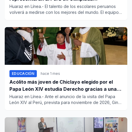
Internacional de Normalización 2026
Huaraz en Línea.- El talento de los escolares peruanos
volverá a medirse con los mejores del mundo. El equipo
del COAR J...
EDUCACIÓN
hace 1 mes
Acólito más joven de Chiclayo elegido por el
Papa León XIV estudia Derecho gracias a una
beca
Huaraz en Línea.- Ante el anuncio de la visita del Papa
León XIV al Perú, prevista para noviembre de 2026, Gino
Lara Imá...