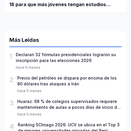
18 para que más jóvenes tengan estudios
superiores
Más Leídas
1
Declaran 32 fórmulas presidenciales lograron su
inscripción para las elecciones 2026
hace 6 meses
2
Precio del petróleo se dispara por encima de los
80 dólares tras ataques a Irán
hace 5 meses
3
Huaraz: 68 % de colegios supervisados requiere
mantenimiento de aulas a pocos días de inicio del
año escolar 2026
hace 5 meses
4
Ranking SCImago 2026: UCV se ubica en el Top 3
de mejores universidades privadas del Perú