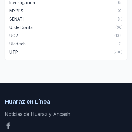
Investigación
(5)
MYPES
(0)
SENATI
(3)
U. del Santa
(66)
UCV
(132)
Uladech
(1)
UTP
(288)
Huaraz en Línea
Noticias de Huaraz y Áncash