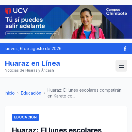
jueves, 6 de agosto de 2026
Huaraz en Línea
Noticias de Huaraz y Áncash
Huaraz: El lunes escolares competirán
Inicio
›
Educación
›
en Karate co...
EDUCACIÓN
Huaraz: El lunes escolares