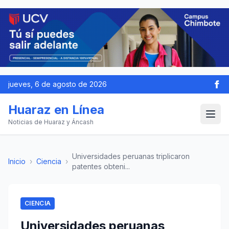
jueves, 6 de agosto de 2026
Huaraz en Línea
Noticias de Huaraz y Áncash
Universidades peruanas triplicaron
Inicio
›
Ciencia
›
patentes obteni...
CIENCIA
Universidades peruanas