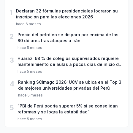
1
Declaran 32 fórmulas presidenciales lograron su
inscripción para las elecciones 2026
hace 6 meses
2
Precio del petróleo se dispara por encima de los
80 dólares tras ataques a Irán
hace 5 meses
3
Huaraz: 68 % de colegios supervisados requiere
mantenimiento de aulas a pocos días de inicio del
año escolar 2026
hace 5 meses
4
Ranking SCImago 2026: UCV se ubica en el Top 3
de mejores universidades privadas del Perú
hace 5 meses
5
“PBI de Perú podría superar 5% si se consolidan
reformas y se logra la estabilidad”
hace 5 meses