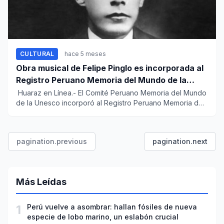
CULTURAL
hace 5 meses
Obra musical de Felipe Pinglo es incorporada al
Registro Peruano Memoria del Mundo de la
Unesco
Huaraz en Línea.- El Comité Peruano Memoria del Mundo
de la Unesco incorporó al Registro Peruano Memoria del
Mundo...
pagination.previous
pagination.next
Más Leídas
1
Perú vuelve a asombrar: hallan fósiles de nueva
especie de lobo marino, un eslabón crucial