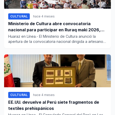
CULTURAL
hace 4 meses
Ministerio de Cultura abre convocatoria
nacional para participar en Ruraq maki 2026,
que celebra 20 años de arte tradicional
Huaraz en Línea.- El Ministerio de Cultura anunció la
apertura de la convocatoria nacional dirigida a artesanos
y artist...
CULTURAL
hace 4 meses
EE.UU. devuelve al Perú siete fragmentos de
textiles prehispánicos
Huaraz en Línea.- El Consulado General del Perú en Los