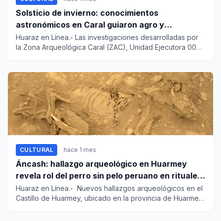
Solsticio de invierno: conocimientos
astronómicos en Caral guiaron agro y
planificación
Huaraz en Línea.- Las investigaciones desarrolladas por
la Zona Arqueológica Caral (ZAC), Unidad Ejecutora 003
del Minis...
CULTURAL
hace 1 mes
Áncash: hallazgo arqueológico en Huarmey
revela rol del perro sin pelo peruano en rituales
Wari
Huaraz en Línea.- Nuevos hallazgos arqueológicos en el
Castillo de Huarmey, ubicado en la provincia de Huarmey,
región...