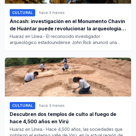
CULTURAL
hace 3 meses
Áncash: investigación en el Monumento Chavín
de Huántar puede revolucionar la arqueología
mundial
Huaraz en Línea.- El reconocido investigador
arqueológico estadounidense John Rick anunció una
nueva etapa de trabajos e...
CULTURAL
hace 3 meses
Descubren dos templos de culto al fuego de
hace 4,500 años en Virú
Huaraz en Línea.- Hace 4,500 años, las sociedades que
poblaron el extenso valle de Virú, en la actual región de