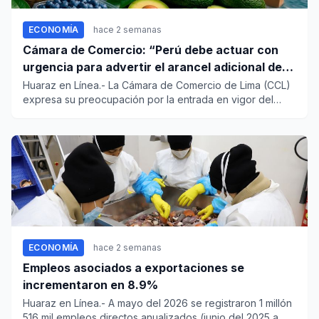
ECONOMÍA
hace 2 semanas
Cámara de Comercio: “Perú debe actuar con
urgencia para advertir el arancel adicional de
12.5 % impuesto por EE. UU.”
Huaraz en Línea.- La Cámara de Comercio de Lima (CCL)
expresa su preocupación por la entrada en vigor del
arancel adicio...
ECONOMÍA
hace 2 semanas
Empleos asociados a exportaciones se
incrementaron en 8.9%
Huaraz en Línea.- A mayo del 2026 se registraron 1 millón
516 mil empleos directos anualizados (junio del 2025 a