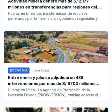
Actividad minera generó más de S/ 2,177
millones en transferencias para regiones del
sur
Huaraz en Línea. Las transferencias de recursos
generados por la minería a los gobiernos regionales y
locales de la Macr...
ECONOMÍA
hace 2 días
Entre enero y julio se adjudicaron 438
intervenciones por más de S/ 6700 millones
mediante OxI
Huaraz en Línea.- La Agencia de Promoción de la
Inversión Privada (PROINVERSIÓN), entidad adscrita al
Ministerio de Econ...