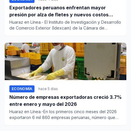
Exportadores peruanos enfrentan mayor
presión por alza de fletes y nuevos costos
portuarios
Huaraz en Línea.- El Instituto de Investigación y Desarrollo
de Comercio Exterior (Idexcam) de la Cámara de
Comercio de...
ECONOMÍA
hace 5 días
Número de empresas exportadoras creció 3.7%
entre enero y mayo del 2026
Huaraz en Línea.-En los primeros cinco meses del 2026
exportaron 6 mil 860 empresas peruanas, número que
representó un i...