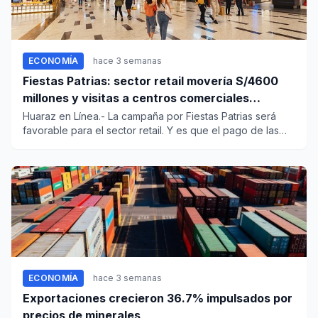
ECONOMÍA
hace 3 semanas
Fiestas Patrias: sector retail movería S/4600
millones y visitas a centros comerciales
crecerían hasta 15 %
Huaraz en Línea.- La campaña por Fiestas Patrias será
favorable para el sector retail. Y es que el pago de las
gratifica...
ECONOMÍA
hace 3 semanas
Exportaciones crecieron 36.7% impulsados por
precios de minerales