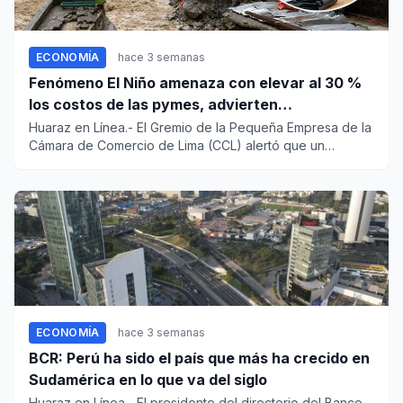
ECONOMÍA
hace 3 semanas
Fenómeno El Niño amenaza con elevar al 30 %
los costos de las pymes, advierten
especialistas
Huaraz en Línea.- El Gremio de la Pequeña Empresa de la
Cámara de Comercio de Lima (CCL) alertó que un
eventual Fenómeno...
ECONOMÍA
hace 3 semanas
BCR: Perú ha sido el país que más ha crecido en
Sudamérica en lo que va del siglo
Huaraz en Línea.- El presidente del directorio del Banco