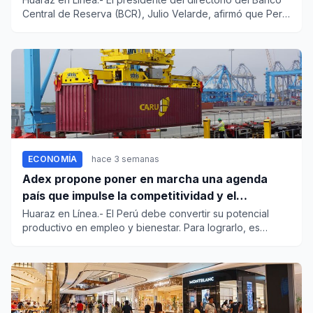
Central de Reserva (BCR), Julio Velarde, afirmó que Perú
ha sid...
ECONOMÍA
hace 3 semanas
Adex propone poner en marcha una agenda
país que impulse la competitividad y el
crecimiento
Huaraz en Línea.- El Perú debe convertir su potencial
productivo en empleo y bienestar. Para lograrlo, es
indispensable...