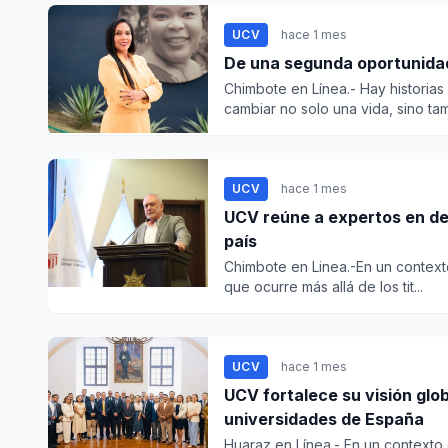
UCV
hace 1 mes
De una segunda oportunidad
Chimbote en Línea.- Hay histori
cambiar no solo una vida, sino tam
UCV
hace 1 mes
UCV reúne a expertos en dere
país
Chimbote en Linea.-En un context
que ocurre más allá de los tit...
UCV
hace 1 mes
UCV fortalece su visión glo
universidades de España
Huaraz en Línea.- En un contexto