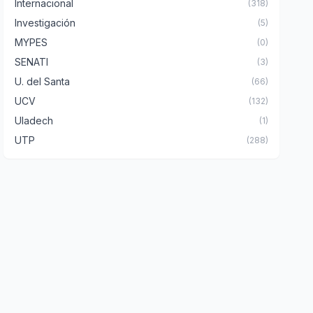
Internacional
(318)
Investigación
(5)
MYPES
(0)
SENATI
(3)
U. del Santa
(66)
UCV
(132)
Uladech
(1)
UTP
(288)