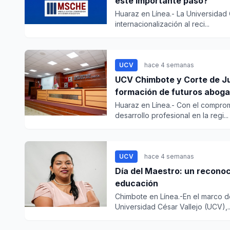
este importante paso?
Huaraz en Línea.- La Universidad
internacionalización al reci...
UCV
hace 4 semanas
UCV Chimbote y Corte de Jus
formación de futuros abog
Huaraz en Línea.- Con el comprom
desarrollo profesional en la regi...
UCV
hace 4 semanas
Día del Maestro: un reconoc
educación
Chimbote en Línea.-En el marco de
Universidad César Vallejo (UCV),..