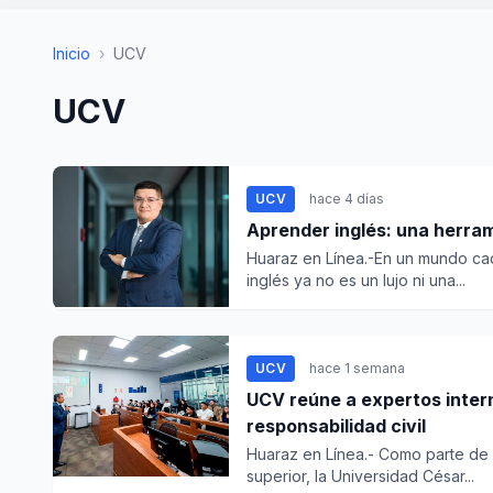
Inicio
›
UCV
UCV
UCV
hace 4 días
Aprender inglés: una herrami
Huaraz en Línea.-En un mundo ca
inglés ya no es un lujo ni una...
UCV
hace 1 semana
UCV reúne a expertos intern
responsabilidad civil
Huaraz en Línea.- Como parte de 
superior, la Universidad César...