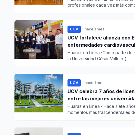
profesionales cada vez más comp
UCV
hace 1 mes
UCV fortalece alianza con E
enfermedades cardiovascu
Huaraz en Línea.-Como parte de s
la Universidad César Vallejo (...
UCV
hace 1 mes
UCV celebra 7 años de licen
entre las mejores universid
Huaraz en Línea.- Hace siete años
momentos más trascendentales de