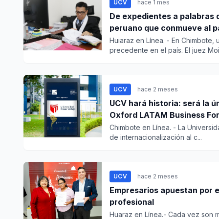
UCV
hace 1 mes
De expedientes a palabras d
peruano que conmueve al p
Huiaraz en Línea. - En Chimbote, 
precedente en el país. El juez Moi.
UCV
hace 2 meses
UCV hará historia: será la 
Oxford LATAM Business Fo
Chimbote en Línea. - La Universi
de internacionalización al c...
UCV
hace 2 meses
Empresarios apuestan por el
profesional
Huaraz en Línea.- Cada vez son m