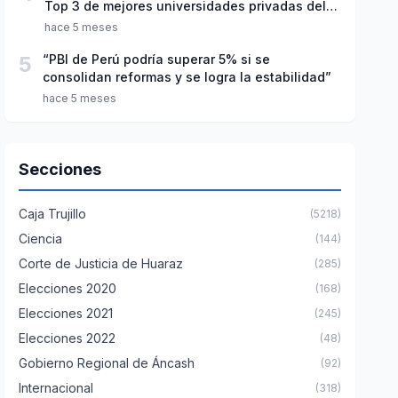
Top 3 de mejores universidades privadas del
Perú
hace 5 meses
5
“PBI de Perú podría superar 5% si se
consolidan reformas y se logra la estabilidad”
hace 5 meses
Secciones
Caja Trujillo
(5218)
Ciencia
(144)
Corte de Justicia de Huaraz
(285)
Elecciones 2020
(168)
Elecciones 2021
(245)
Elecciones 2022
(48)
Gobierno Regional de Áncash
(92)
Internacional
(318)