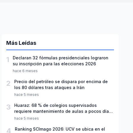
Más Leídas
1
Declaran 32 fórmulas presidenciales lograron
su inscripción para las elecciones 2026
hace 6 meses
2
Precio del petróleo se dispara por encima de
los 80 dólares tras ataques a Irán
hace 5 meses
3
Huaraz: 68 % de colegios supervisados
requiere mantenimiento de aulas a pocos días
de inicio del año escolar 2026
hace 5 meses
4
Ranking SCImago 2026: UCV se ubica en el