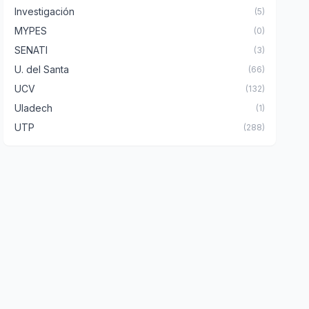
Investigación
(5)
MYPES
(0)
SENATI
(3)
U. del Santa
(66)
UCV
(132)
Uladech
(1)
UTP
(288)