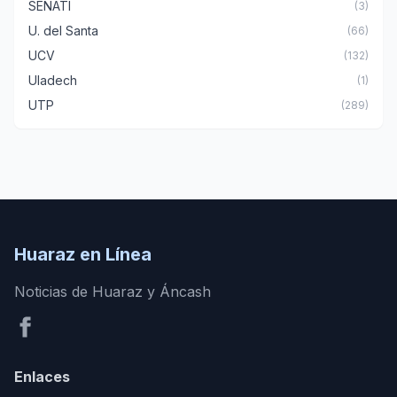
SENATI
(3)
U. del Santa
(66)
UCV
(132)
Uladech
(1)
UTP
(289)
Huaraz en Línea
Noticias de Huaraz y Áncash
Enlaces