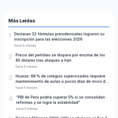
Más Leídas
1
Declaran 32 fórmulas presidenciales lograron su
inscripción para las elecciones 2026
hace 6 meses
2
Precio del petróleo se dispara por encima de los
80 dólares tras ataques a Irán
hace 5 meses
3
Huaraz: 68 % de colegios supervisados requiere
mantenimiento de aulas a pocos días de inicio del
año escolar 2026
hace 5 meses
4
“PBI de Perú podría superar 5% si se consolidan
reformas y se logra la estabilidad”
hace 5 meses