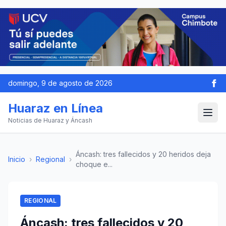
domingo, 9 de agosto de 2026
Huaraz en Línea
Noticias de Huaraz y Áncash
Áncash: tres fallecidos y 20 heridos deja
Inicio
›
Regional
›
choque e...
REGIONAL
Áncash: tres fallecidos y 20