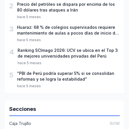
2
Precio del petróleo se dispara por encima de los
80 dólares tras ataques a Irán
hace 5 meses
3
Huaraz: 68 % de colegios supervisados requiere
mantenimiento de aulas a pocos días de inicio del
año escolar 2026
hace 5 meses
4
Ranking SCImago 2026: UCV se ubica en el Top 3
de mejores universidades privadas del Perú
hace 5 meses
5
“PBI de Perú podría superar 5% si se consolidan
reformas y se logra la estabilidad”
hace 5 meses
Secciones
Caja Trujillo
(5218)