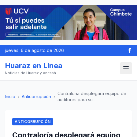
jueves, 6 de agosto de 2026
Huaraz en Línea
Noticias de Huaraz y Áncash
Contraloría desplegará equipo de
Inicio
›
Anticorrupción
›
auditores para su...
ANTICORRUPCIÓN
Contraloría desplegará equipo