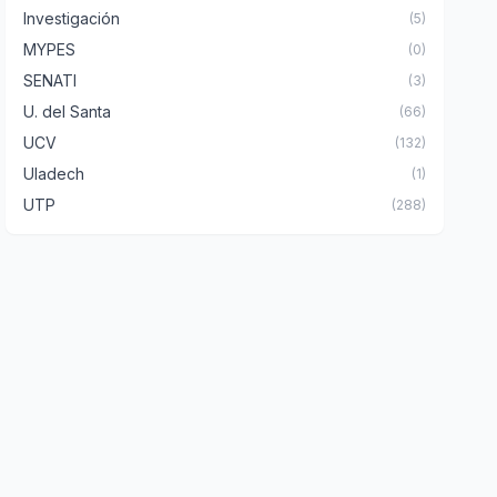
Investigación
(5)
MYPES
(0)
SENATI
(3)
U. del Santa
(66)
UCV
(132)
Uladech
(1)
UTP
(288)