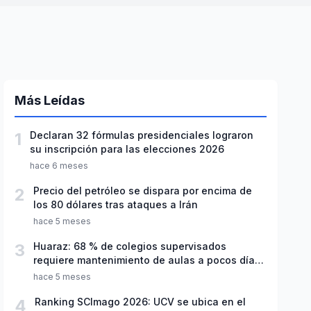
Más Leídas
1
Declaran 32 fórmulas presidenciales lograron
su inscripción para las elecciones 2026
hace 6 meses
2
Precio del petróleo se dispara por encima de
los 80 dólares tras ataques a Irán
hace 5 meses
3
Huaraz: 68 % de colegios supervisados
requiere mantenimiento de aulas a pocos días
de inicio del año escolar 2026
hace 5 meses
4
Ranking SCImago 2026: UCV se ubica en el