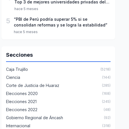
Top 3 de mejores universidades privadas del
Perú
hace 5 meses
5
“PBI de Perú podría superar 5% si se
consolidan reformas y se logra la estabilidad”
hace 5 meses
Secciones
Caja Trujillo
(5218)
Ciencia
(144)
Corte de Justicia de Huaraz
(285)
Elecciones 2020
(168)
Elecciones 2021
(245)
Elecciones 2022
(48)
Gobierno Regional de Áncash
(92)
Internacional
(318)