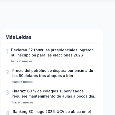
Más Leídas
1
Declaran 32 fórmulas presidenciales lograron
su inscripción para las elecciones 2026
hace 6 meses
2
Precio del petróleo se dispara por encima de
los 80 dólares tras ataques a Irán
hace 5 meses
3
Huaraz: 68 % de colegios supervisados
requiere mantenimiento de aulas a pocos días
de inicio del año escolar 2026
hace 5 meses
4
Ranking SCImago 2026: UCV se ubica en el