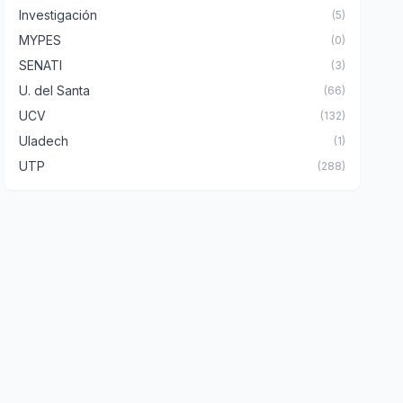
Investigación
(5)
MYPES
(0)
SENATI
(3)
U. del Santa
(66)
UCV
(132)
Uladech
(1)
UTP
(288)