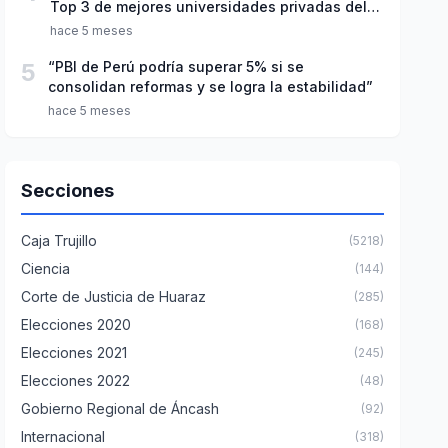
Top 3 de mejores universidades privadas del
Perú
hace 5 meses
5
“PBI de Perú podría superar 5% si se
consolidan reformas y se logra la estabilidad”
hace 5 meses
Secciones
Caja Trujillo
(5218)
Ciencia
(144)
Corte de Justicia de Huaraz
(285)
Elecciones 2020
(168)
Elecciones 2021
(245)
Elecciones 2022
(48)
Gobierno Regional de Áncash
(92)
Internacional
(318)