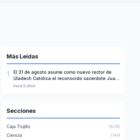
Más Leídas
1
El 31 de agosto asume como nuevo rector de
Uladech Católica el reconocido sacerdote Juan
Roger Rodríguez
hace 5 años
Secciones
Caja Trujillo
(5218)
Ciencia
(144)