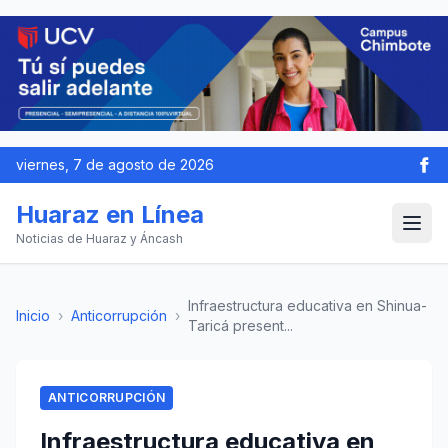
viernes, 7 de agosto de 2026
Huaraz en Línea
Noticias de Huaraz y Áncash
Infraestructura educativa en Shinua-
Inicio
›
Anticorrupción
›
Taricá present...
ANTICORRUPCIÓN
Infraestructura educativa en