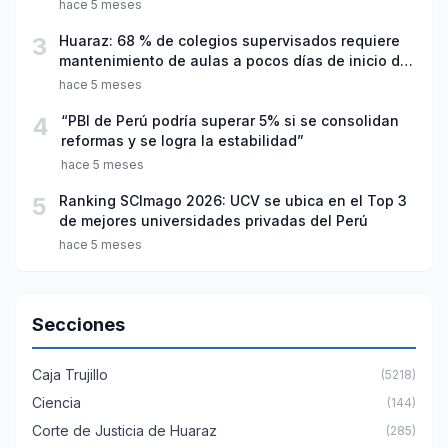
hace 5 meses
3
Huaraz: 68 % de colegios supervisados requiere
mantenimiento de aulas a pocos días de inicio del
año escolar 2026
hace 5 meses
4
“PBI de Perú podría superar 5% si se consolidan
reformas y se logra la estabilidad”
hace 5 meses
5
Ranking SCImago 2026: UCV se ubica en el Top 3
de mejores universidades privadas del Perú
hace 5 meses
Secciones
Caja Trujillo
(5218)
Ciencia
(144)
Corte de Justicia de Huaraz
(285)