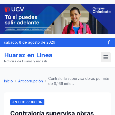
sábado, 8 de agosto de 2026
Huaraz en Línea
Noticias de Huaraz y Áncash
Contraloría supervisa obras por más
Inicio
›
Anticorrupción
›
de S/ 66 millo...
ANTICORRUPCIÓN
Contraloría supervisa obras