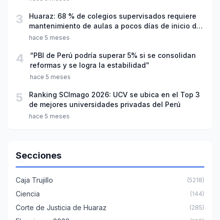
3
Huaraz: 68 % de colegios supervisados requiere
mantenimiento de aulas a pocos días de inicio del
año escolar 2026
hace 5 meses
4
“PBI de Perú podría superar 5% si se consolidan
reformas y se logra la estabilidad”
hace 5 meses
5
Ranking SCImago 2026: UCV se ubica en el Top 3
de mejores universidades privadas del Perú
hace 5 meses
Secciones
Caja Trujillo
(5218)
Ciencia
(144)
Corte de Justicia de Huaraz
(285)