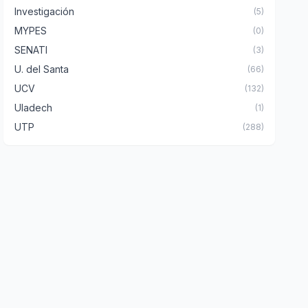
Investigación
(5)
MYPES
(0)
SENATI
(3)
U. del Santa
(66)
UCV
(132)
Uladech
(1)
UTP
(288)