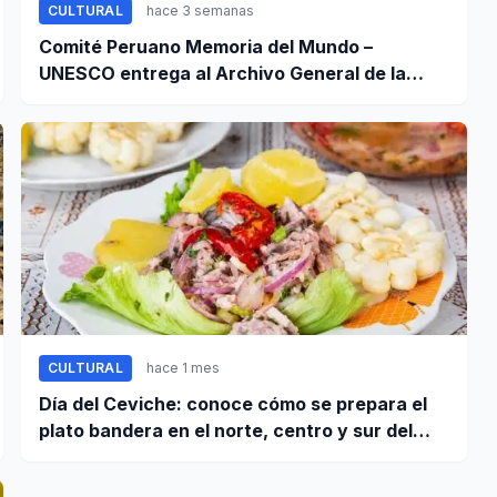
CULTURAL
hace 3 semanas
Comité Peruano Memoria del Mundo –
UNESCO entrega al Archivo General de la
Nación certificados de cinco valiosos
patrimonios documentales
CULTURAL
hace 1 mes
Día del Ceviche: conoce cómo se prepara el
plato bandera en el norte, centro y sur del
Perú