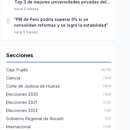
Top 3 de mejores universidades privadas del
Perú
hace 5 meses
5
“PBI de Perú podría superar 5% si se
consolidan reformas y se logra la estabilidad”
hace 5 meses
Secciones
Caja Trujillo
(5218)
Ciencia
(144)
Corte de Justicia de Huaraz
(284)
Elecciones 2020
(168)
Elecciones 2021
(245)
Elecciones 2022
(48)
Gobierno Regional de Áncash
(92)
Internacional
(318)