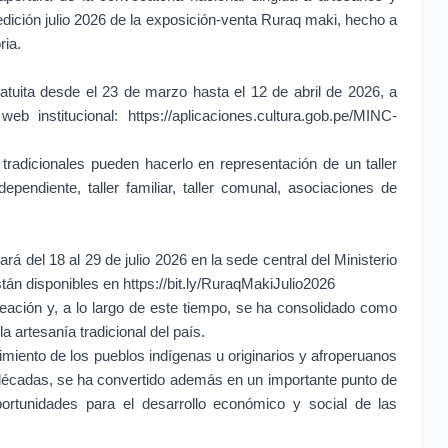
a edición julio 2026 de la exposición-venta Ruraq maki, hecho a
ia.
tuita desde el 23 de marzo hasta el 12 de abril de 2026, a
eb institucional: https://aplicaciones.cultura.gob.pe/MINC-
 tradicionales pueden hacerlo en representación de un taller
dependiente, taller familiar, taller comunal, asociaciones de
rá del 18 al 29 de julio 2026 en la sede central del Ministerio
tán disponibles en https://bit.ly/RuraqMakiJulio2026
ción y, a lo largo de este tiempo, se ha consolidado como
a artesanía tradicional del país.
ocimiento de los pueblos indígenas u originarios y afroperuanos
décadas, se ha convertido además en un importante punto de
ortunidades para el desarrollo económico y social de las