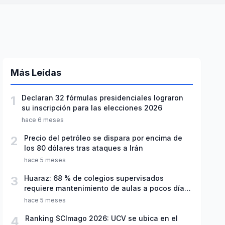
Más Leídas
1
Declaran 32 fórmulas presidenciales lograron
su inscripción para las elecciones 2026
hace 6 meses
2
Precio del petróleo se dispara por encima de
los 80 dólares tras ataques a Irán
hace 5 meses
3
Huaraz: 68 % de colegios supervisados
requiere mantenimiento de aulas a pocos días
de inicio del año escolar 2026
hace 5 meses
4
Ranking SCImago 2026: UCV se ubica en el