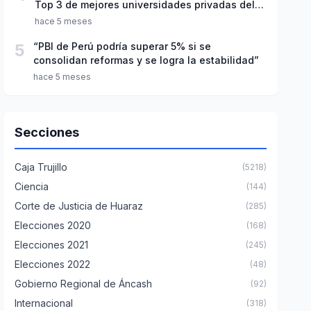
Top 3 de mejores universidades privadas del
Perú
hace 5 meses
5
“PBI de Perú podría superar 5% si se
consolidan reformas y se logra la estabilidad”
hace 5 meses
Secciones
Caja Trujillo
(5218)
Ciencia
(144)
Corte de Justicia de Huaraz
(285)
Elecciones 2020
(168)
Elecciones 2021
(245)
Elecciones 2022
(48)
Gobierno Regional de Áncash
(92)
Internacional
(318)