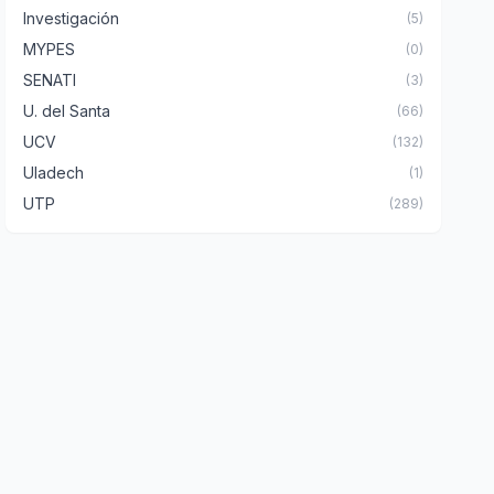
Investigación
(5)
MYPES
(0)
SENATI
(3)
U. del Santa
(66)
UCV
(132)
Uladech
(1)
UTP
(289)