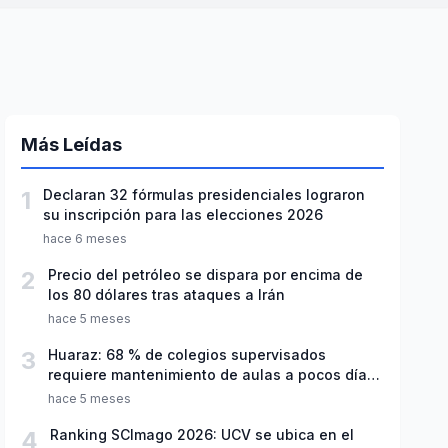
Más Leídas
1
Declaran 32 fórmulas presidenciales lograron
su inscripción para las elecciones 2026
hace 6 meses
2
Precio del petróleo se dispara por encima de
los 80 dólares tras ataques a Irán
hace 5 meses
3
Huaraz: 68 % de colegios supervisados
requiere mantenimiento de aulas a pocos días
de inicio del año escolar 2026
hace 5 meses
4
Ranking SCImago 2026: UCV se ubica en el