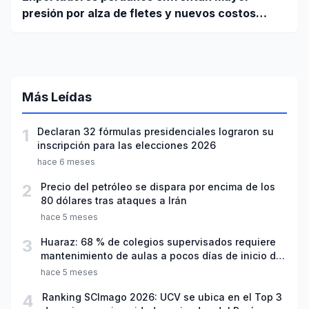
presión por alza de fletes y nuevos costos
portuarios
Más Leídas
1
Declaran 32 fórmulas presidenciales lograron su
inscripción para las elecciones 2026
hace 6 meses
2
Precio del petróleo se dispara por encima de los
80 dólares tras ataques a Irán
hace 5 meses
3
Huaraz: 68 % de colegios supervisados requiere
mantenimiento de aulas a pocos días de inicio del
año escolar 2026
hace 5 meses
4
Ranking SCImago 2026: UCV se ubica en el Top 3