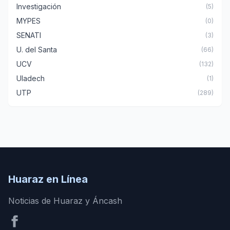
Investigación
(5)
MYPES
(0)
SENATI
(3)
U. del Santa
(66)
UCV
(132)
Uladech
(1)
UTP
(289)
Huaraz en Línea
Noticias de Huaraz y Áncash