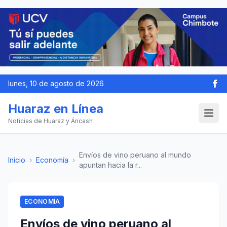
lunes, 10 de agosto de 2026
Huaraz en Línea
Noticias de Huaraz y Áncash
Envíos de vino peruano al mundo
Inicio
›
Economía
›
apuntan hacia la r...
ECONOMÍA
Envíos de vino peruano al