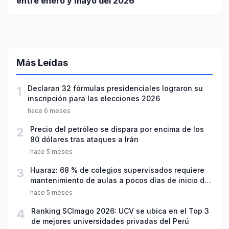
entre enero y mayo del 2026
Más Leídas
1
Declaran 32 fórmulas presidenciales lograron su
inscripción para las elecciones 2026
hace 6 meses
2
Precio del petróleo se dispara por encima de los
80 dólares tras ataques a Irán
hace 5 meses
3
Huaraz: 68 % de colegios supervisados requiere
mantenimiento de aulas a pocos días de inicio del
año escolar 2026
hace 5 meses
4
Ranking SCImago 2026: UCV se ubica en el Top 3
de mejores universidades privadas del Perú