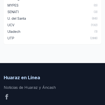
MYPES
(0)
SENATI
(3)
U. del Santa
(66)
UCV
(132)
Uladech
(1)
UTP
(288)
Huaraz en Línea
Noticias de Huaraz y Áncash