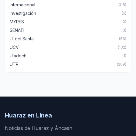
Internacional
(318)
Investigación
(5)
MYPES
(0)
SENATI
(3)
U. del Santa
(66)
UCV
(132)
Uladech
(1)
UTP
(289)
Huaraz en Línea
Noticias de Huaraz y Áncash