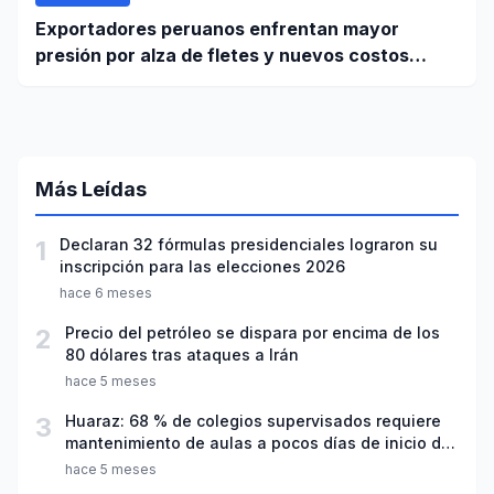
Exportadores peruanos enfrentan mayor
presión por alza de fletes y nuevos costos
portuarios
Más Leídas
1
Declaran 32 fórmulas presidenciales lograron su
inscripción para las elecciones 2026
hace 6 meses
2
Precio del petróleo se dispara por encima de los
80 dólares tras ataques a Irán
hace 5 meses
3
Huaraz: 68 % de colegios supervisados requiere
mantenimiento de aulas a pocos días de inicio del
año escolar 2026
hace 5 meses