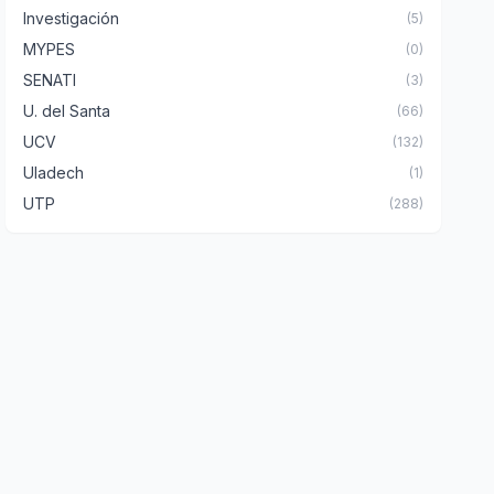
Investigación
(5)
MYPES
(0)
SENATI
(3)
U. del Santa
(66)
UCV
(132)
Uladech
(1)
UTP
(288)