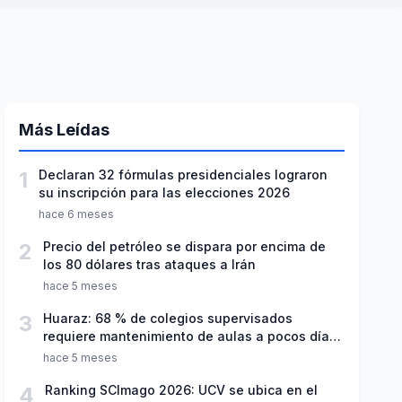
Más Leídas
1
Declaran 32 fórmulas presidenciales lograron
su inscripción para las elecciones 2026
hace 6 meses
2
Precio del petróleo se dispara por encima de
los 80 dólares tras ataques a Irán
hace 5 meses
3
Huaraz: 68 % de colegios supervisados
requiere mantenimiento de aulas a pocos días
de inicio del año escolar 2026
hace 5 meses
4
Ranking SCImago 2026: UCV se ubica en el