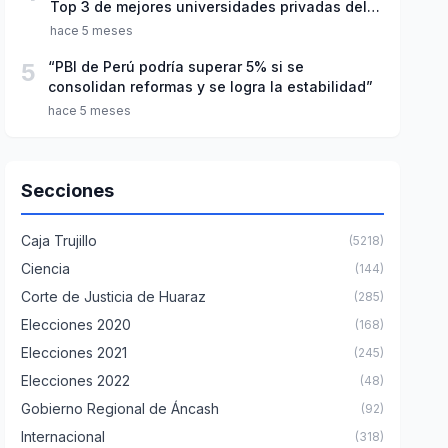
Top 3 de mejores universidades privadas del
Perú
hace 5 meses
5
“PBI de Perú podría superar 5% si se
consolidan reformas y se logra la estabilidad”
hace 5 meses
Secciones
Caja Trujillo
(5218)
Ciencia
(144)
Corte de Justicia de Huaraz
(285)
Elecciones 2020
(168)
Elecciones 2021
(245)
Elecciones 2022
(48)
Gobierno Regional de Áncash
(92)
Internacional
(318)