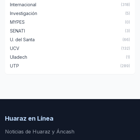
Internacional
(318)
Investigación
(5)
MYPES
(0)
SENATI
(3)
U. del Santa
(66)
UCV
(132)
Uladech
(1)
UTP
(289)
Huaraz en Línea
Noticias de Huaraz y Áncash