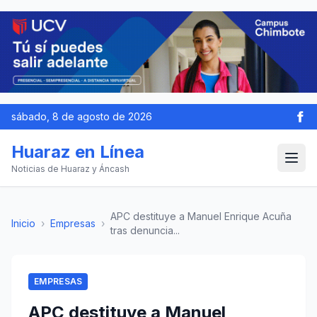
sábado, 8 de agosto de 2026
Huaraz en Línea
Noticias de Huaraz y Áncash
APC destituye a Manuel Enrique Acuña
Inicio
›
Empresas
›
tras denuncia...
EMPRESAS
APC destituye a Manuel