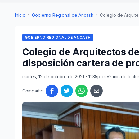
Inicio
›
Gobierno Regional de Áncash
›
Colegio de Arquite
GOBIERNO REGIONAL DE ÁNCASH
Colegio de Arquitectos d
disposición cartera de pr
martes, 12 de octubre de 2021 - 11:35p. m.
•
2 min de lectu
Compartir: