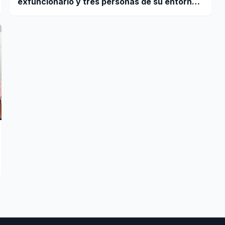
exfuncionario y tres personas de su entorno
por coima