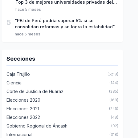
Top 3 de mejores universidades privadas del
Perú
hace 5 meses
5
“PBI de Perú podría superar 5% si se
consolidan reformas y se logra la estabilidad”
hace 5 meses
Secciones
Caja Trujillo
(5218)
Ciencia
(144)
Corte de Justicia de Huaraz
(285)
Elecciones 2020
(168)
Elecciones 2021
(245)
Elecciones 2022
(48)
Gobierno Regional de Áncash
(92)
Internacional
(318)