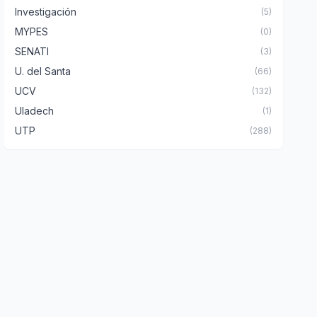
Investigación
(5)
MYPES
(0)
SENATI
(3)
U. del Santa
(66)
UCV
(132)
Uladech
(1)
UTP
(288)