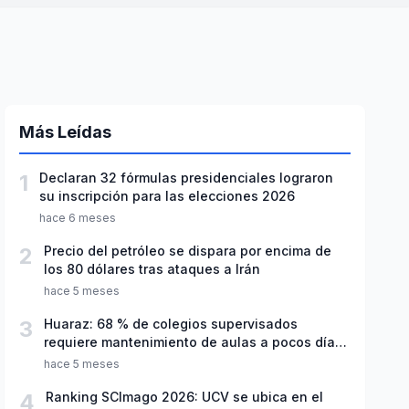
Más Leídas
1
Declaran 32 fórmulas presidenciales lograron
su inscripción para las elecciones 2026
hace 6 meses
2
Precio del petróleo se dispara por encima de
los 80 dólares tras ataques a Irán
hace 5 meses
3
Huaraz: 68 % de colegios supervisados
requiere mantenimiento de aulas a pocos días
de inicio del año escolar 2026
hace 5 meses
4
Ranking SCImago 2026: UCV se ubica en el