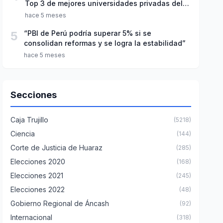
Top 3 de mejores universidades privadas del
Perú
hace 5 meses
5
“PBI de Perú podría superar 5% si se
consolidan reformas y se logra la estabilidad”
hace 5 meses
Secciones
Caja Trujillo
(5218)
Ciencia
(144)
Corte de Justicia de Huaraz
(285)
Elecciones 2020
(168)
Elecciones 2021
(245)
Elecciones 2022
(48)
Gobierno Regional de Áncash
(92)
Internacional
(318)