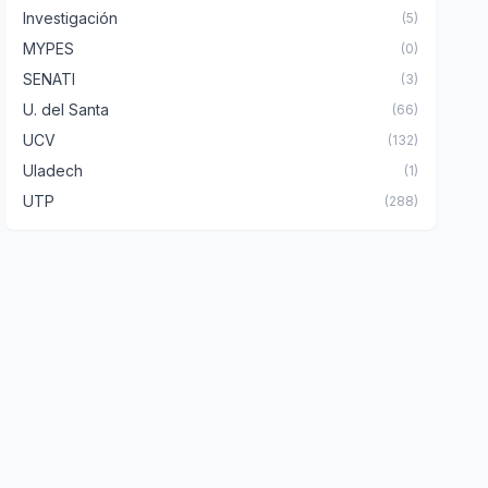
Investigación
(5)
MYPES
(0)
SENATI
(3)
U. del Santa
(66)
UCV
(132)
Uladech
(1)
UTP
(288)