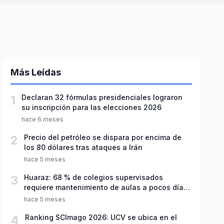
Más Leídas
1
Declaran 32 fórmulas presidenciales lograron
su inscripción para las elecciones 2026
hace 6 meses
2
Precio del petróleo se dispara por encima de
los 80 dólares tras ataques a Irán
hace 5 meses
3
Huaraz: 68 % de colegios supervisados
requiere mantenimiento de aulas a pocos días
de inicio del año escolar 2026
hace 5 meses
4
Ranking SCImago 2026: UCV se ubica en el